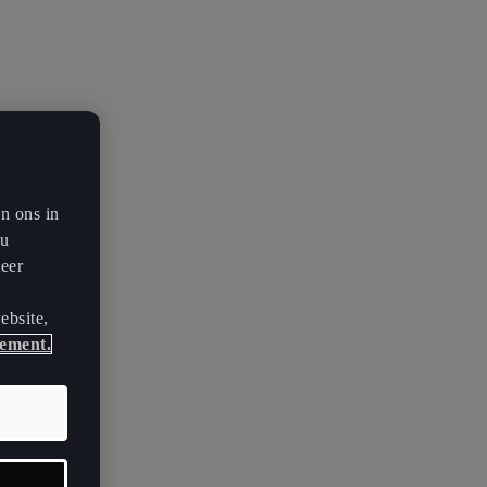
en ons in
ou
meer
ebsite,
tement.