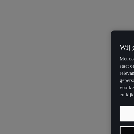
Wij 
Met coo
staat 
releva
geperso
voorkeu
en kijk